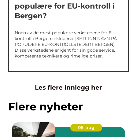
populære for EU-kontroll i
Bergen?
Noen av de mest populære verkstedene for EU-
kontroll i Bergen inkluderer [SETT INN NAVN PÅ
POPULÆRE EU-KONTROLLSTEDER I BERGEN].
Disse verkstedene er kjent for sin gode service,
kompetente teknikere og rimelige priser.
Les flere innlegg her
Flere nyheter
06. aug