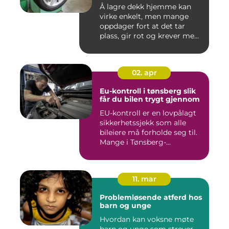
Å lagre dekk hjemme kan
virke enkelt, men mange
oppdager fort at det tar
plass, gir rot og krever me...
02. apr
Eu-kontroll i tønsberg slik
får du bilen trygt gjennom
EU-kontroll er en lovpålagt
sikkerhetssjekk som alle
bileiere må forholde seg til.
Mange i Tønsberg-...
11. mar
Problemløsende atferd hos
barn og unge
Hvordan kan voksne møte
barn og unge som strever,