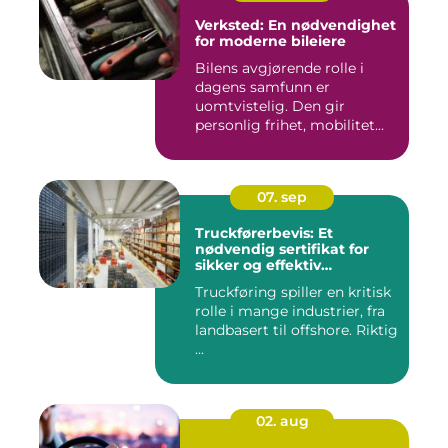
Verksted: En nødvendighet
for moderne bileiere
Bilens avgjørende rolle i
dagens samfunn er
uomtvistelig. Den gir
personlig frihet, mobilitet...
07. sep
Truckførerbevis: Et
nødvendig sertifikat for
sikker og effektiv
truckkjøring
Truckføring spiller en kritisk
rolle i mange industrier, fra
landbasert til offshore. Riktig
...
02. aug