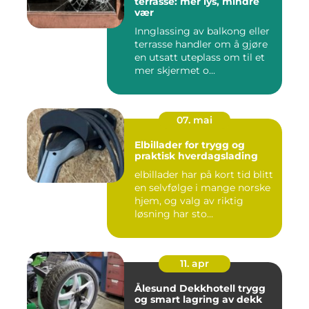
terrasse: mer lys, mindre
vær
Innglassing av balkong eller
terrasse handler om å gjøre
en utsatt uteplass om til et
mer skjermet o...
07. mai
Elbillader for trygg og
praktisk hverdagslading
elbillader har på kort tid blitt
en selvfølge i mange norske
hjem, og valg av riktig
løsning har sto...
11. apr
Ålesund Dekkhotell trygg
og smart lagring av dekk