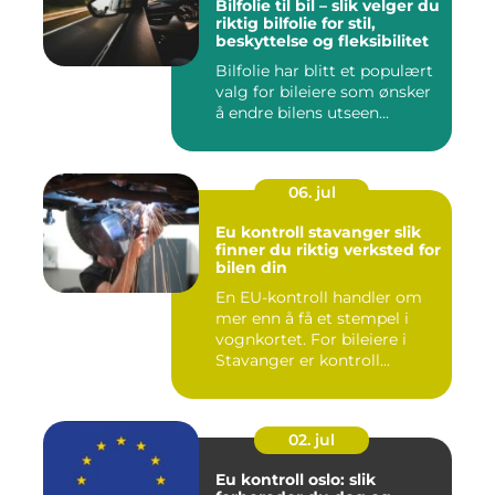
Bilfolie til bil – slik velger du
riktig bilfolie for stil,
beskyttelse og fleksibilitet
Bilfolie har blitt et populært
valg for bileiere som ønsker
å endre bilens utseen...
06. jul
Eu kontroll stavanger slik
finner du riktig verksted for
bilen din
En EU-kontroll handler om
mer enn å få et stempel i
vognkortet. For bileiere i
Stavanger er kontroll...
02. jul
Eu kontroll oslo: slik