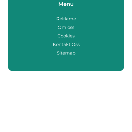
Menu
Reklame
Om oss
Cookies
Kontakt Oss
Sitemap