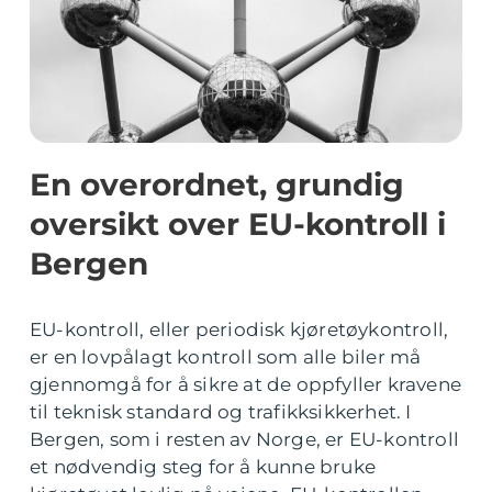
En overordnet, grundig
oversikt over EU-kontroll i
Bergen
EU-kontroll, eller periodisk kjøretøykontroll,
er en lovpålagt kontroll som alle biler må
gjennomgå for å sikre at de oppfyller kravene
til teknisk standard og trafikksikkerhet. I
Bergen, som i resten av Norge, er EU-kontroll
et nødvendig steg for å kunne bruke