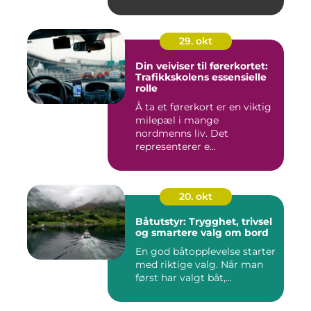
29. okt
Din veiviser til førerkortet:
Trafikkskolens essensielle
rolle
Å ta et førerkort er en viktig
milepæl i mange
nordmenns liv. Det
representerer e...
20. okt
Båtutstyr: Trygghet, trivsel
og smartere valg om bord
En god båtopplevelse starter
med riktige valg. Når man
først har valgt båt,...