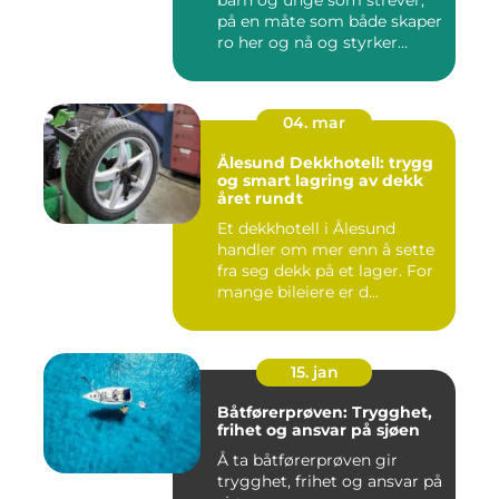
på en måte som både skaper
ro her og nå og styrker...
04. mar
Ålesund Dekkhotell: trygg
og smart lagring av dekk
året rundt
Et dekkhotell i Ålesund
handler om mer enn å sette
fra seg dekk på et lager. For
mange bileiere er d...
15. jan
Båtførerprøven: Trygghet,
frihet og ansvar på sjøen
Å ta båtførerprøven gir
trygghet, frihet og ansvar på