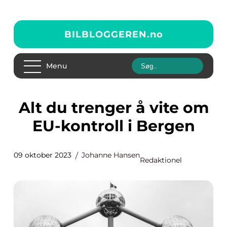
BILBLOGGEREN.
no
Menu
Alt du trenger å vite om
EU-kontroll i Bergen
09 oktober 2023
Johanne Hansen
Redaktionel