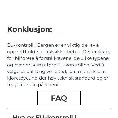
Konklusjon:
EU-kontroll i Bergen er en viktig del av å
opprettholde trafikksikkerheten. Det er viktig
for bilførere å forstå kravene, de ulike typene
og hvor de kan utføre EU-kontrollen. Ved å
velge et pålitelig verksted, kan man sikre at
kjøretøyet holder høy teknisk standard og er
trygt å bruke på veiene.
FAQ
Hva er EU-kontroll i