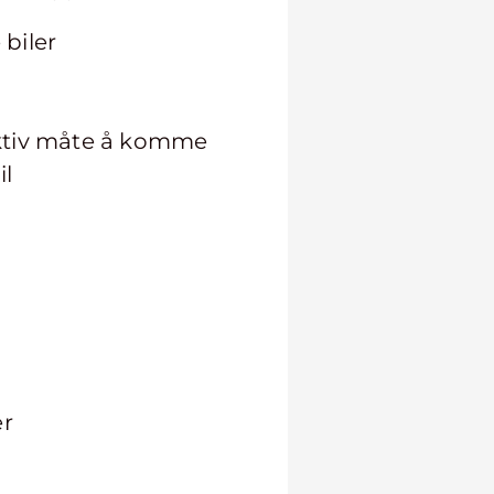
 biler
raktiv måte å komme
il
er