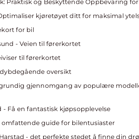
k: Praktisk og Beskyttende Oppbevaring for
Optimaliser kjøretøyet ditt for maksimal ytel
ekort for bil
nd - Veien til førerkortet
iviser til førerkortet
n dybdegående oversikt
n grundig gjennomgang av populære modelle
- Få en fantastisk kjøpsopplevelse
 omfattende guide for bilentusiaster
Harstad - det perfekte stedet å finne din d