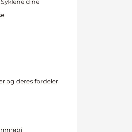
 Syklene dine
se
r og deres fordeler
rømmebil