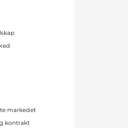
elskap
rked
erte markedet
ig kontrakt