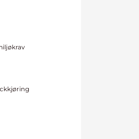
miljøkrav
uckkjøring