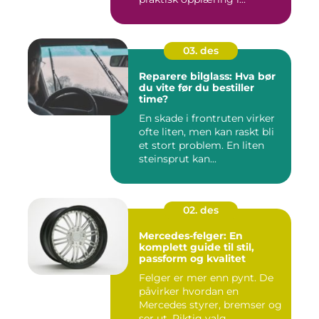
03. des
Reparere bilglass: Hva bør
du vite før du bestiller
time?
En skade i frontruten virker
ofte liten, men kan raskt bli
et stort problem. En liten
steinsprut kan...
02. des
Mercedes-felger: En
komplett guide til stil,
passform og kvalitet
Felger er mer enn pynt. De
påvirker hvordan en
Mercedes styrer, bremser og
ser ut. Riktig valg...