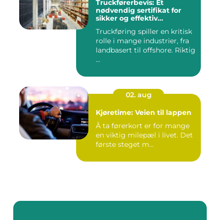
Truckførerbevis: Et
nødvendig sertifikat for
sikker og effektiv
truckkjøring
Truckføring spiller en kritisk
rolle i mange industrier, fra
landbasert til offshore. Riktig
...
02. aug
Kjøretime: Veien til lappen
Å ta førerkort er for mange
en viktig milepæl i livet. Det
første steget m...