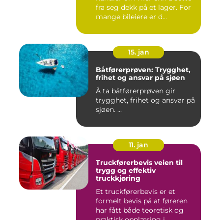
fra seg dekk på et lager. For
mange bileiere er d...
15. jan
Båtførerprøven: Trygghet,
frihet og ansvar på sjøen
Å ta båtførerprøven gir
trygghet, frihet og ansvar på
sjøen. ...
11. jan
Truckførerbevis veien til
trygg og effektiv
truckkjøring
Et truckførerbevis er et
formelt bevis på at føreren
har fått både teoretisk og
praktisk opplæring i...