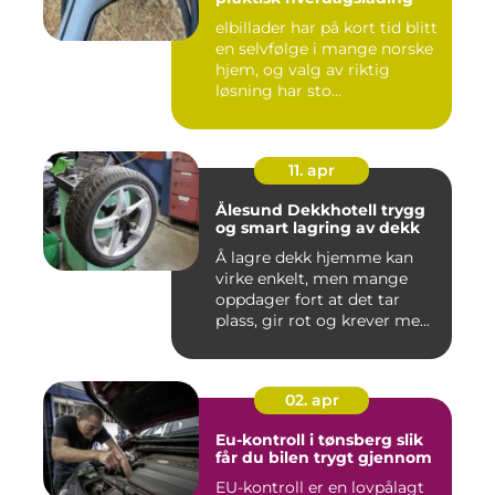
elbillader har på kort tid blitt
en selvfølge i mange norske
hjem, og valg av riktig
løsning har sto...
11. apr
Ålesund Dekkhotell trygg
og smart lagring av dekk
Å lagre dekk hjemme kan
virke enkelt, men mange
oppdager fort at det tar
plass, gir rot og krever me...
02. apr
Eu-kontroll i tønsberg slik
får du bilen trygt gjennom
EU-kontroll er en lovpålagt