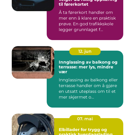
til førerkortet
Å ta førerkort handler om
mer enn å klare en praktisk
prøve. En god trafikkskole
legger grunnlaget f...
12. jun
Innglassing av balkong og
terrasse: mer lys, mindre
vær
Innglassing av balkong eller
terrasse handler om å gjøre
en utsatt uteplass om til et
mer skjermet o...
07. mai
Elbillader for trygg og
praktisk hverdagslading