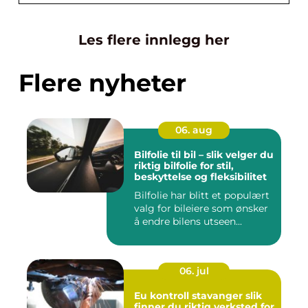
Les flere innlegg her
Flere nyheter
06. aug
Bilfolie til bil – slik velger du
riktig bilfolie for stil,
beskyttelse og fleksibilitet
Bilfolie har blitt et populært
valg for bileiere som ønsker
å endre bilens utseen...
06. jul
Eu kontroll stavanger slik
finner du riktig verksted for