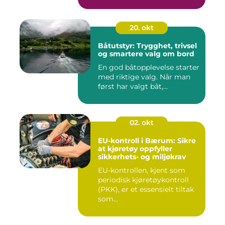
20. okt
Båtutstyr: Trygghet, trivsel
og smartere valg om bord
En god båtopplevelse starter
med riktige valg. Når man
først har valgt båt,...
02. okt
EU-kontroll i Bærum: Sikre
at kjøretøy oppfyller
sikkerhets- og miljøkrav
EU-kontrollen, kjent som
periodisk kjøretøykontroll
(PKK), er et essensielt tiltak
som...