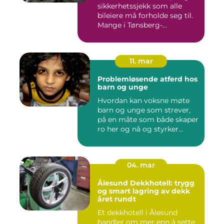
sikkerhetssjekk som alle
bileiere må forholde seg til.
Mange i Tønsberg-...
11. mar
Problemløsende atferd hos
barn og unge
Hvordan kan voksne møte
barn og unge som strever,
på en måte som både skaper
ro her og nå og styrker...
04. mar
Ålesund Dekkhotell: trygg
og smart lagring av dekk
året rundt
Et dekkhotell i Ålesund
handler om mer enn å sette