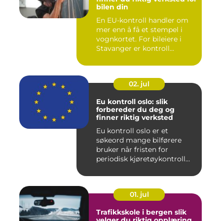
bilen din
En EU-kontroll handler om
mer enn å få et stempel i
vognkortet. For bileiere i
Stavanger er kontroll...
02. jul
Eu kontroll oslo: slik
forbereder du deg og
finner riktig verksted
Eu kontroll oslo er et
søkeord mange bilførere
bruker når fristen for
periodisk kjøretøykontroll
nær...
01. jul
Trafikkskole i bergen slik
velger du riktig opplæring