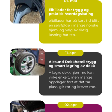
07. mai
Elbillader for trygg og
praktisk hverdagslading
elbillader har på kort tid blitt
en selvfølge i mange norske
hjem, og valg av riktig
løsning har sto...
11. apr
Ålesund Dekkhotell trygg
og smart lagring av dekk
Å lagre dekk hjemme kan
virke enkelt, men mange
oppdager fort at det tar
plass, gir rot og krever me...
02. apr