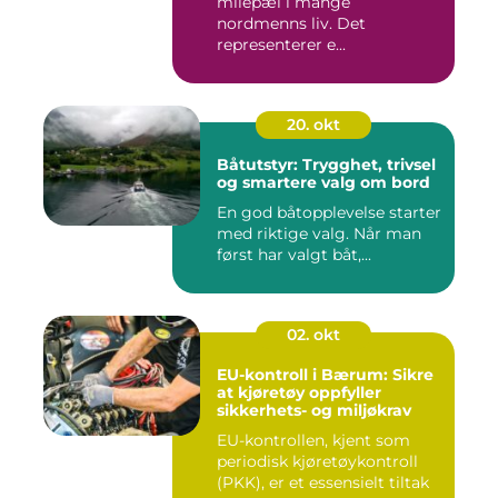
milepæl i mange
nordmenns liv. Det
representerer e...
20. okt
Båtutstyr: Trygghet, trivsel
og smartere valg om bord
En god båtopplevelse starter
med riktige valg. Når man
først har valgt båt,...
02. okt
EU-kontroll i Bærum: Sikre
at kjøretøy oppfyller
sikkerhets- og miljøkrav
EU-kontrollen, kjent som
periodisk kjøretøykontroll
(PKK), er et essensielt tiltak