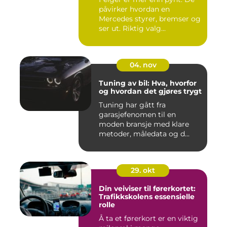
påvirker hvordan en
Mercedes styrer, bremser og
ser ut. Riktig valg...
04. nov
Tuning av bil: Hva, hvorfor
og hvordan det gjøres trygt
Tuning har gått fra
garasjefenomen til en
moden bransje med klare
metoder, måledata og d...
29. okt
Din veiviser til førerkortet:
Trafikkskolens essensielle
rolle
Å ta et førerkort er en viktig