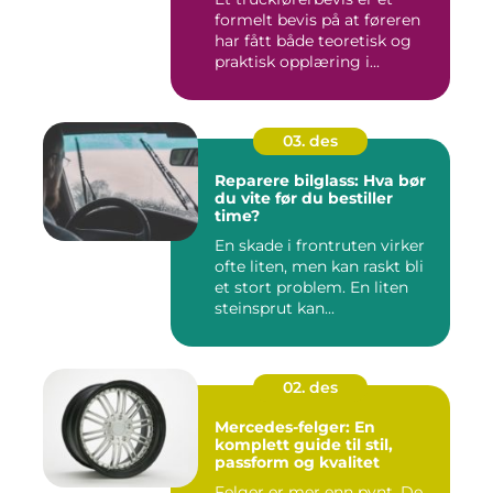
formelt bevis på at føreren
har fått både teoretisk og
praktisk opplæring i...
03. des
Reparere bilglass: Hva bør
du vite før du bestiller
time?
En skade i frontruten virker
ofte liten, men kan raskt bli
et stort problem. En liten
steinsprut kan...
02. des
Mercedes-felger: En
komplett guide til stil,
passform og kvalitet
Felger er mer enn pynt. De