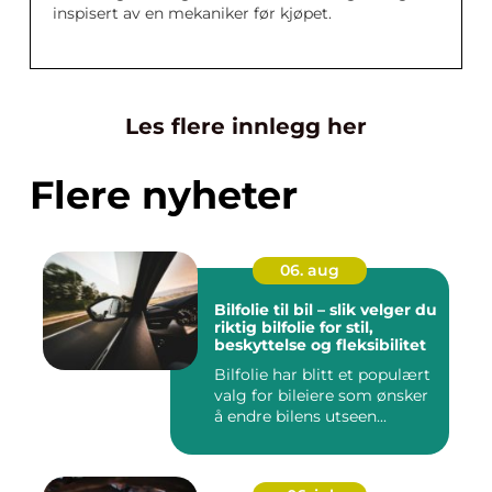
inspisert av en mekaniker før kjøpet.
Les flere innlegg her
Flere nyheter
06. aug
Bilfolie til bil – slik velger du
riktig bilfolie for stil,
beskyttelse og fleksibilitet
Bilfolie har blitt et populært
valg for bileiere som ønsker
å endre bilens utseen...