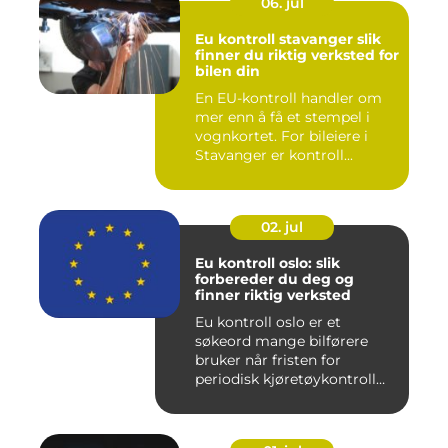
06. jul
Eu kontroll stavanger slik
finner du riktig verksted for
bilen din
En EU-kontroll handler om
mer enn å få et stempel i
vognkortet. For bileiere i
Stavanger er kontroll...
02. jul
Eu kontroll oslo: slik
forbereder du deg og
finner riktig verksted
Eu kontroll oslo er et
søkeord mange bilførere
bruker når fristen for
periodisk kjøretøykontroll
nær...