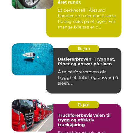
året rundt
Et dekkhotell i Ålesund
handler om mer enn å sette
fra seg dekk på et lager. For
mange bileiere er d...
15. jan
Båtførerprøven: Trygghet,
frihet og ansvar på sjøen
Å ta båtførerprøven gir
trygghet, frihet og ansvar på
sjøen. ...
11. jan
Truckførerbevis veien til
trygg og effektiv
truckkjøring
Et truckførerbevis er et