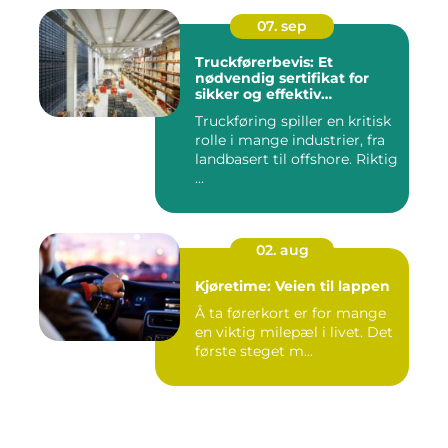
07. sep
Truckførerbevis: Et
nødvendig sertifikat for
sikker og effektiv
truckkjøring
Truckføring spiller en kritisk
rolle i mange industrier, fra
landbasert til offshore. Riktig
...
02. aug
Kjøretime: Veien til lappen
Å ta førerkort er for mange
en viktig milepæl i livet. Det
første steget m...