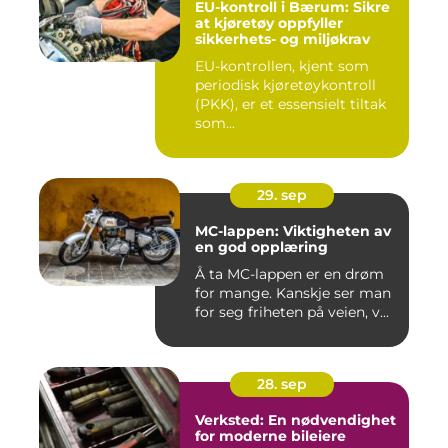
EU-kontroll i Bærum: Sikre
at kjøretøy oppfyller
sikkerhets- og miljøkrav
EU-kontrollen, kjent som
periodisk kjøretøykontroll
(PKK), er et essensielt tiltak
som...
29. sep
MC-lappen: Viktigheten av
en god opplæring
Å ta MC-lappen er en drøm
for mange. Kanskje ser man
for seg friheten på veien, v...
28. sep
Verksted: En nødvendighet
for moderne bileiere