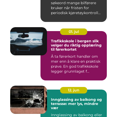
søkeord mange bilførere
bruker når fristen for
periodisk kjøretøykontroll
nær...
01. jul
Trafikkskole i bergen slik
velger du riktig opplæring
til førerkortet
Å ta førerkort handler om
mer enn å klare en praktisk
prøve. En god trafikkskole
legger grunnlaget f...
12. jun
Innglassing av balkong og
terrasse: mer lys, mindre
vær
Innglassing av balkong eller