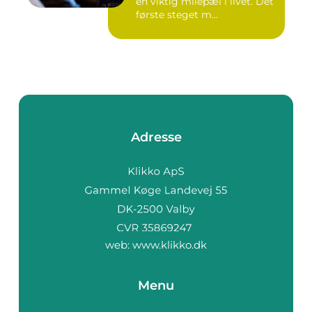
en viktig milepæl i livet. Det
første steget m...
Adresse
web:
www.klikko.dk
Menu