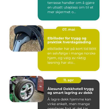
terrasse handler om å gjøre
en utsatt uteplass om til et
mer skjermet o...
07. mai
Elbillader for trygg og
praktisk hverdagslading
elbillader har på kort tid blitt
en selvfølge i mange norske
hjem, og valg av riktig
løsning har sto...
11. apr
Ålesund Dekkhotell trygg
og smart lagring av dekk
Å lagre dekk hjemme kan
virke enkelt, men mange
oppdager fort at det tar