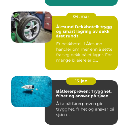
04. mar
Ålesund Dekkhotell: trygg
og smart lagring av dekk
året rundt
Et dekkhotell i Ålesund
handler om mer enn å sette
fra seg dekk på et lager. For
mange bileiere er d...
15. jan
Båtførerprøven: Trygghet,
frihet og ansvar på sjøen
Å ta båtførerprøven gir
trygghet, frihet og ansvar på
sjøen. ...