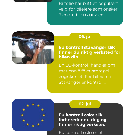
Bilfolie har blitt et populært
valg for bileiere som ønsker
å endre bilens utseen...
06. jul
Eu kontroll stavanger slik
finner du riktig verksted for
bilen din
En EU-kontroll handler om
mer enn å få et stempel i
vognkortet. For bileiere i
Stavanger er kontroll...
02. jul
Eu kontroll oslo: slik
forbereder du deg og
finner riktig verksted
Eu kontroll oslo er et