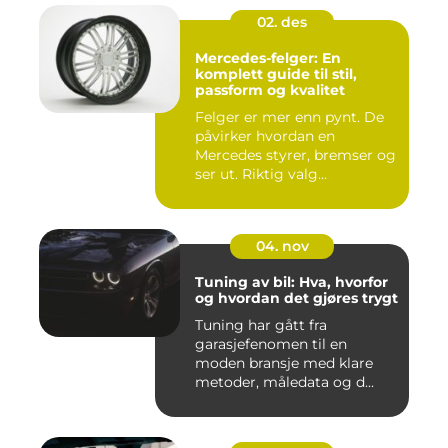
02. des
Mercedes-felger: En
komplett guide til stil,
passform og kvalitet
Felger er mer enn pynt. De
påvirker hvordan en
Mercedes styrer, bremser og
ser ut. Riktig valg...
04. nov
Tuning av bil: Hva, hvorfor
og hvordan det gjøres trygt
Tuning har gått fra
garasjefenomen til en
moden bransje med klare
metoder, måledata og d...