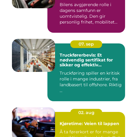
Bilens avgjørende rolle i
dagens samfunn er
uomtvistelig. Den gir
personlig frihet, mobilitet...
07. sep
Truckførerbevis: Et
nødvendig sertifikat for
sikker og effektiv
truckkjøring
Truckføring spiller en kritisk
rolle i mange industrier, fra
landbasert til offshore. Riktig
...
02. aug
Kjøretime: Veien til lappen
Å ta førerkort er for mange