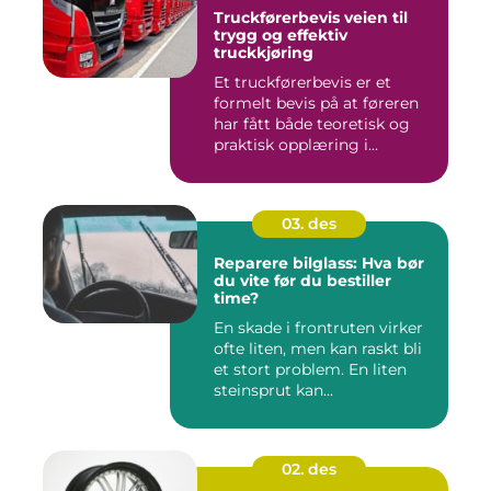
Truckførerbevis veien til
trygg og effektiv
truckkjøring
Et truckførerbevis er et
formelt bevis på at føreren
har fått både teoretisk og
praktisk opplæring i...
03. des
Reparere bilglass: Hva bør
du vite før du bestiller
time?
En skade i frontruten virker
ofte liten, men kan raskt bli
et stort problem. En liten
steinsprut kan...
02. des