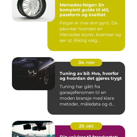
Mercedes-felger: En
komplett guide til stil,
passform og kvalitet
Felger er mer enn pynt. De
påvirker hvordan en
Mercedes styrer, bremser og
ser ut. Riktig valg...
04. nov
Tuning av bil: Hva, hvorfor
og hvordan det gjøres trygt
Tuning har gått fra
garasjefenomen til en
moden bransje med klare
metoder, måledata og d...
29. okt