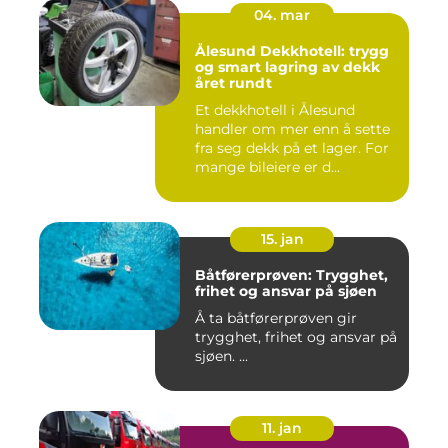
04. mar
Ålesund Dekkhotell: trygg
og smart lagring av dekk
året rundt
Et dekkhotell i Ålesund
handler om mer enn å sette
fra seg dekk på et lager. For
mange bileiere er d...
15. jan
Båtførerprøven: Trygghet,
frihet og ansvar på sjøen
Å ta båtførerprøven gir
trygghet, frihet og ansvar på
sjøen. ...
11. jan