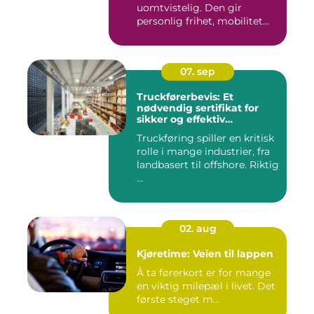
uomtvistelig. Den gir
personlig frihet, mobilitet...
07. sep
Truckførerbevis: Et
nødvendig sertifikat for
sikker og effektiv
truckkjøring
Truckføring spiller en kritisk
rolle i mange industrier, fra
landbasert til offshore. Riktig
...
02. aug
Kjøretime: Veien til lappen
Å ta førerkort er for mange
en viktig milepæl i livet. Det
første steget m...