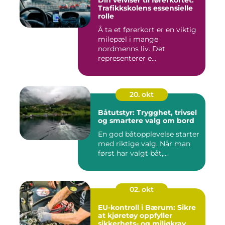
Din veiviser til førerkortet:
Trafikkskolens essensielle
rolle
Å ta et førerkort er en viktig
milepæl i mange
nordmenns liv. Det
representerer e...
20. okt
Båtutstyr: Trygghet, trivsel
og smartere valg om bord
En god båtopplevelse starter
med riktige valg. Når man
først har valgt båt,...
02. okt
EU-kontroll i Bærum: Sikre
at kjøretøy oppfyller
sikkerhets- og miljøkrav