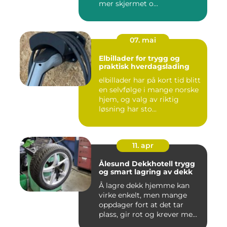
mer skjermet o...
07. mai
Elbillader for trygg og
praktisk hverdagslading
elbillader har på kort tid blitt
en selvfølge i mange norske
hjem, og valg av riktig
løsning har sto...
11. apr
Ålesund Dekkhotell trygg
og smart lagring av dekk
Å lagre dekk hjemme kan
virke enkelt, men mange
oppdager fort at det tar
plass, gir rot og krever me...