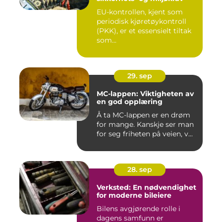
EU-kontrollen, kjent som
periodisk kjøretøykontroll
(PKK), er et essensielt tiltak
som...
29. sep
MC-lappen: Viktigheten av
en god opplæring
Å ta MC-lappen er en drøm
for mange. Kanskje ser man
for seg friheten på veien, v...
28. sep
Verksted: En nødvendighet
for moderne bileiere
Bilens avgjørende rolle i
dagens samfunn er