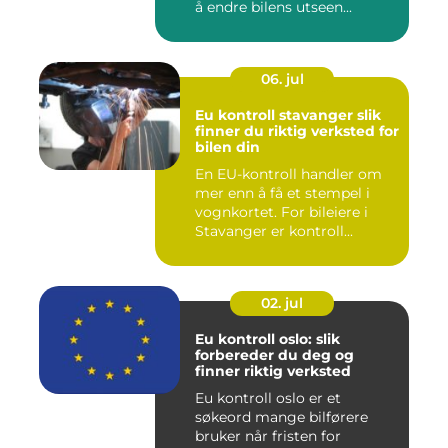
å endre bilens utseen...
06. jul
Eu kontroll stavanger slik
finner du riktig verksted for
bilen din
En EU-kontroll handler om
mer enn å få et stempel i
vognkortet. For bileiere i
Stavanger er kontroll...
02. jul
Eu kontroll oslo: slik
forbereder du deg og
finner riktig verksted
Eu kontroll oslo er et
søkeord mange bilførere
bruker når fristen for