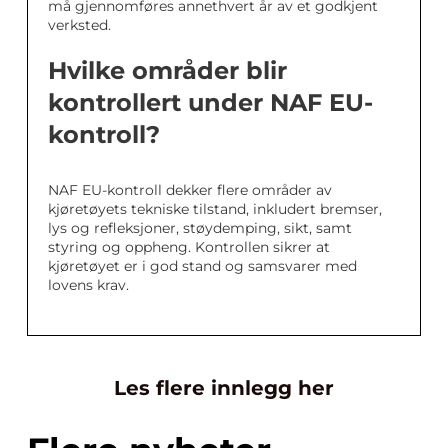
må gjennomføres annethvert år av et godkjent
verksted.
Hvilke områder blir
kontrollert under NAF EU-
kontroll?
NAF EU-kontroll dekker flere områder av
kjøretøyets tekniske tilstand, inkludert bremser,
lys og refleksjoner, støydemping, sikt, samt
styring og oppheng. Kontrollen sikrer at
kjøretøyet er i god stand og samsvarer med
lovens krav.
Les flere innlegg her