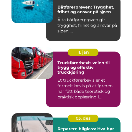
Båtførerprøven: Trygghet,
frihet og ansvar på sjøen
Å ta båtførerprøven gir
trygghet, frihet og ansvar på
sjøen. ...
11. jan
Truckførerbevis veien til
trygg og effektiv
truckkjøring
Et truckførerbevis er et
formelt bevis på at føreren
har fått både teoretisk og
praktisk opplæring i...
03. des
Reparere bilglass: Hva bør