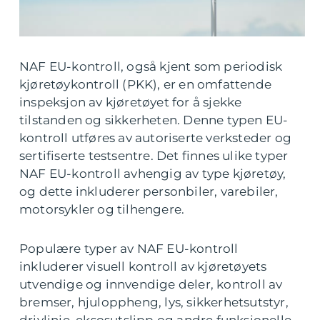
NAF EU-kontroll, også kjent som periodisk
kjøretøykontroll (PKK), er en omfattende
inspeksjon av kjøretøyet for å sjekke
tilstanden og sikkerheten. Denne typen EU-
kontroll utføres av autoriserte verksteder og
sertifiserte testsentre. Det finnes ulike typer
NAF EU-kontroll avhengig av type kjøretøy,
og dette inkluderer personbiler, varebiler,
motorsykler og tilhengere.
Populære typer av NAF EU-kontroll
inkluderer visuell kontroll av kjøretøyets
utvendige og innvendige deler, kontroll av
bremser, hjuloppheng, lys, sikkerhetsutstyr,
drivlinje, eksosutslipp og andre funksjonelle