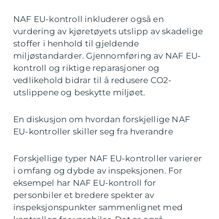
NAF EU-kontroll inkluderer også en
vurdering av kjøretøyets utslipp av skadelige
stoffer i henhold til gjeldende
miljøstandarder. Gjennomføring av NAF EU-
kontroll og riktige reparasjoner og
vedlikehold bidrar til å redusere CO2-
utslippene og beskytte miljøet.
En diskusjon om hvordan forskjellige NAF
EU-kontroller skiller seg fra hverandre
Forskjellige typer NAF EU-kontroller varierer
i omfang og dybde av inspeksjonen. For
eksempel har NAF EU-kontroll for
personbiler et bredere spekter av
inspeksjonspunkter sammenlignet med