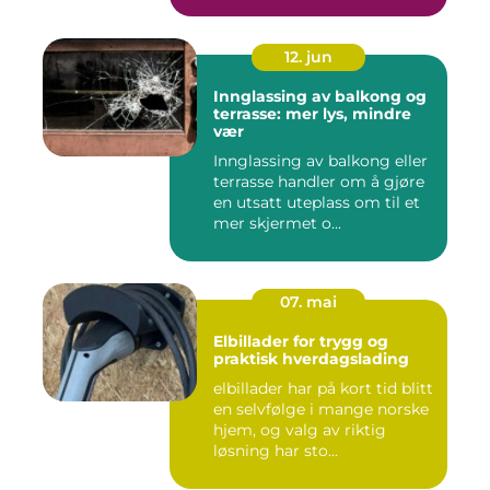
12. jun
Innglassing av balkong og
terrasse: mer lys, mindre
vær
Innglassing av balkong eller
terrasse handler om å gjøre
en utsatt uteplass om til et
mer skjermet o...
07. mai
Elbillader for trygg og
praktisk hverdagslading
elbillader har på kort tid blitt
en selvfølge i mange norske
hjem, og valg av riktig
løsning har sto...