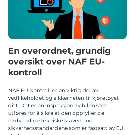
En overordnet, grundig
oversikt over NAF EU-
kontroll
NAF EU-kontroll er en viktig del av
vedlikeholdet og sikkerheten til kjøretøyet
ditt. Det er en inspeksjon av bilen som
utføres for å sikre at den oppfyller de
nødvendige tekniske kravene og
sikkerhetsstandardene som er fastsatt av EU.