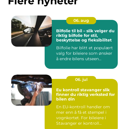
Flere nyheter
06. aug
Bilfolie til bil – slik velger du
riktig bilfolie for stil,
beskyttelse og fleksibilitet
Bilfolie har blitt et populært
valg for bileiere som ønsker
å endre bilens utseen...
06. jul
Eu kontroll stavanger slik
finner du riktig verksted for
bilen din
En EU-kontroll handler om
mer enn å få et stempel i
vognkortet. For bileiere i
Stavanger er kontroll...