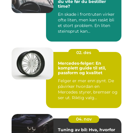
du vite før du bestiller
time?
En skade i frontruten virker
ofte liten, men kan raskt bli
et stort problem. En liten
steinsprut kan...
02. des
Mercedes-felger: En
komplett guide til stil,
passform og kvalitet
Felger er mer enn pynt. De
påvirker hvordan en
Mercedes styrer, bremser og
ser ut. Riktig valg...
04. nov
Tuning av bil: Hva, hvorfor