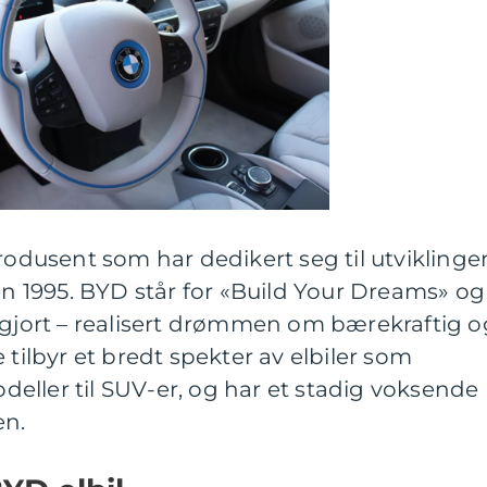
produsent som har dedikert seg til utviklinge
den 1995. BYD står for «Build Your Dreams» og
 gjort – realisert drømmen om bærekraftig o
 tilbyr et bredt spekter av elbiler som
eller til SUV-er, og har et stadig voksende
en.