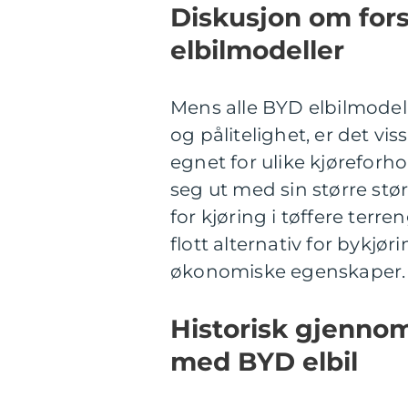
Diskusjon om for
elbilmodeller
Mens alle BYD elbilmodell
og pålitelighet, er det v
egnet for ulike kjøreforh
seg ut med sin større stø
for kjøring i tøffere terr
flott alternativ for bykjø
økonomiske egenskaper.
Historisk gjenno
med BYD elbil