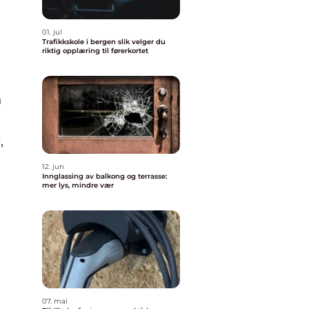
01. jul
Trafikkskole i bergen slik velger du
riktig opplæring til førerkortet
n
,
12. jun
Innglassing av balkong og terrasse:
mer lys, mindre vær
07. mai