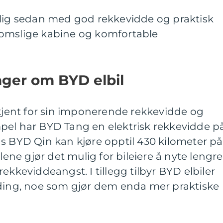
nlig sedan med god rekkevidde og praktisk
n romslige kabine og komfortable
nger om BYD elbil
rkjent for sin imponerende rekkevidde og
pel har BYD Tang en elektrisk rekkevidde p
s BYD Qin kan kjøre opptil 430 kilometer på
llene gjør det mulig for bileiere å nyte lengre
ekkeviddeangst. I tillegg tilbyr BYD elbiler
ading, noe som gjør dem enda mer praktiske