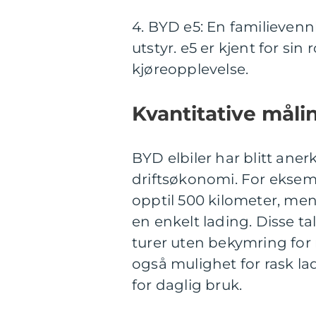
4. BYD e5: En familieven
utstyr. e5 er kjent for si
kjøreopplevelse.
Kvantitative måli
BYD elbiler har blitt ane
driftsøkonomi. For eksem
opptil 500 kilometer, men
en enkelt lading. Disse ta
turer uten bekymring for r
også mulighet for rask l
for daglig bruk.