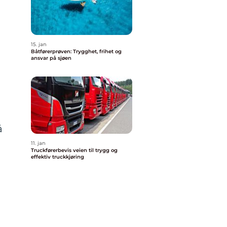
15. jan
Båtførerprøven: Trygghet, frihet og
ansvar på sjøen
å
11. jan
Truckførerbevis veien til trygg og
effektiv truckkjøring