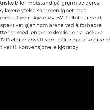
triske biler motstand på grunn av deres
g lavere ytelse sammenlignet med
r dieseldrevne kjøretøy. BYD elbil har vært
rspektivet gjennom årene ved å forbedre
atterier med lengre rekkevidde og raskere
BYD elbiler ansett som pålitelige, effektive o
iver til konvensjonelle kjøretøy.