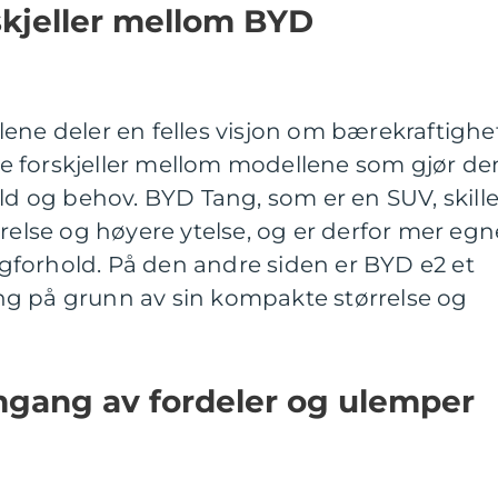
skjeller mellom BYD
ene deler en felles visjon om bærekraftighe
isse forskjeller mellom modellene som gjør d
old og behov. BYD Tang, som er en SUV, skille
rrelse og høyere ytelse, og er derfor mer egn
engforhold. På den andre siden er BYD e2 et
ring på grunn av sin kompakte størrelse og
mgang av fordeler og ulemper