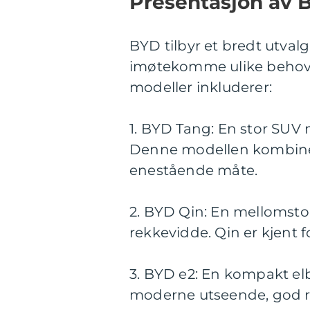
Presentasjon av B
BYD tilbyr et bredt utvalg
imøtekomme ulike behov 
modeller inkluderer:
1. BYD Tang: En stor SUV
Denne modellen kombiner
enestående måte.
2. BYD Qin: En mellomst
rekkevidde. Qin er kjent fo
3. BYD e2: En kompakt elb
moderne utseende, god r