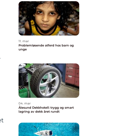
11. mar
Problemløsende atferd hos barn og
unge
.
04. mar
Ålesund Dekkhotell: trygg og smart
lagring av dekk året rundt
et