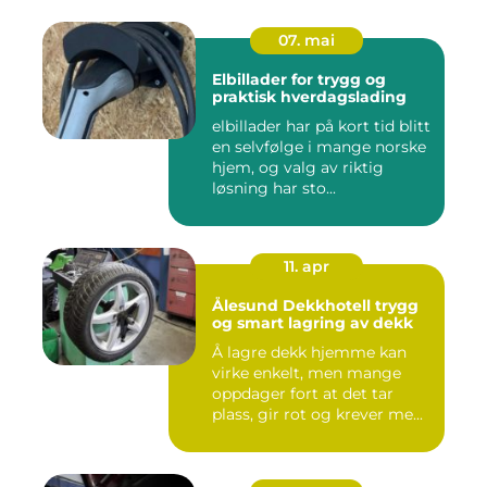
07. mai
Elbillader for trygg og
praktisk hverdagslading
elbillader har på kort tid blitt
en selvfølge i mange norske
hjem, og valg av riktig
løsning har sto...
11. apr
Ålesund Dekkhotell trygg
og smart lagring av dekk
Å lagre dekk hjemme kan
virke enkelt, men mange
oppdager fort at det tar
plass, gir rot og krever me...