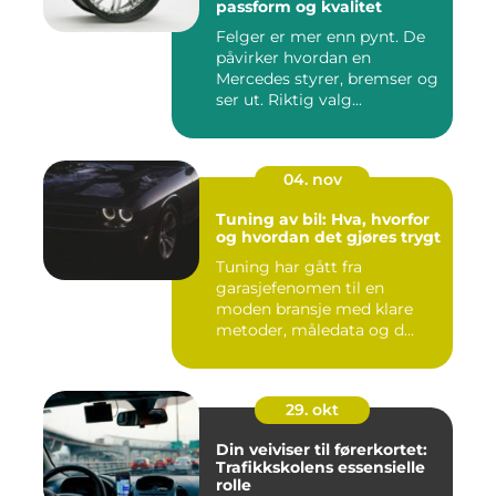
passform og kvalitet
Felger er mer enn pynt. De
påvirker hvordan en
Mercedes styrer, bremser og
ser ut. Riktig valg...
04. nov
Tuning av bil: Hva, hvorfor
og hvordan det gjøres trygt
Tuning har gått fra
garasjefenomen til en
moden bransje med klare
metoder, måledata og d...
29. okt
Din veiviser til førerkortet:
Trafikkskolens essensielle
rolle