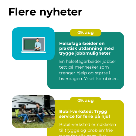
Flere nyheter
09. aug
Helsefagarbeider en
praktisk utdanning med
trygge jobbmuligheter
En helsefagarbeider jobber
tett på mennesker som
trenger hjelp og støtte i
hverdagen. Yrket kombiner...
09. aug
Bobil-verksted: Trygg
service for ferie på hjul
Bobil-verksted er nøkkelen
til trygge og problemfrie