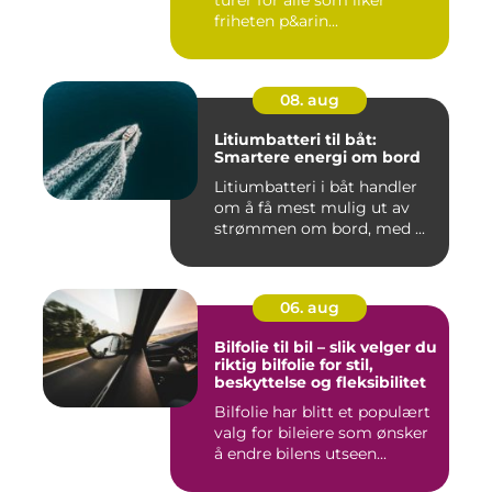
turer for alle som liker
friheten p&arin...
08. aug
Litiumbatteri til båt:
Smartere energi om bord
Litiumbatteri i båt handler
om å få mest mulig ut av
strømmen om bord, med ...
06. aug
Bilfolie til bil – slik velger du
riktig bilfolie for stil,
beskyttelse og fleksibilitet
Bilfolie har blitt et populært
valg for bileiere som ønsker
å endre bilens utseen...