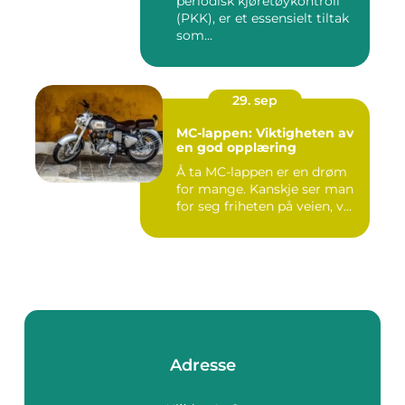
periodisk kjøretøykontroll
(PKK), er et essensielt tiltak
som...
29. sep
MC-lappen: Viktigheten av
en god opplæring
Å ta MC-lappen er en drøm
for mange. Kanskje ser man
for seg friheten på veien, v...
Adresse