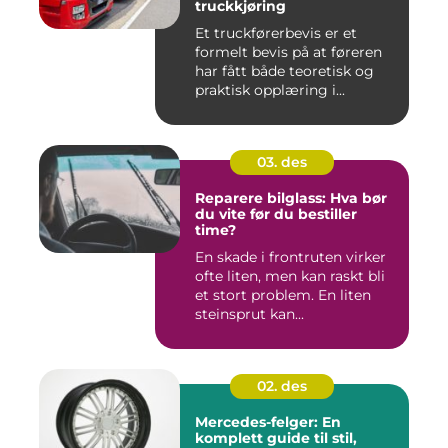
truckkjøring
Et truckførerbevis er et
formelt bevis på at føreren
har fått både teoretisk og
praktisk opplæring i...
03. des
Reparere bilglass: Hva bør
du vite før du bestiller
time?
En skade i frontruten virker
ofte liten, men kan raskt bli
et stort problem. En liten
steinsprut kan...
02. des
Mercedes-felger: En
komplett guide til stil,