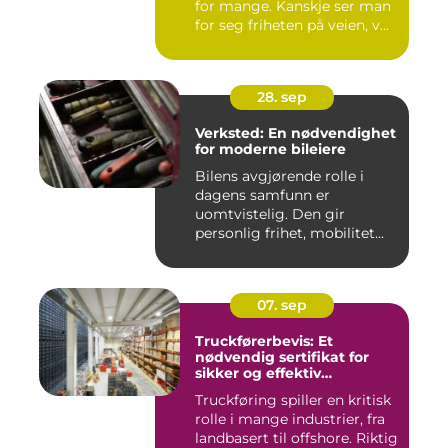
for mange. Kanskje ser man
for seg friheten på veien, v...
28. sep
Verksted: En nødvendighet
for moderne bileiere
Bilens avgjørende rolle i
dagens samfunn er
uomtvistelig. Den gir
personlig frihet, mobilitet...
07. sep
Truckførerbevis: Et
nødvendig sertifikat for
sikker og effektiv
truckkjøring
Truckføring spiller en kritisk
rolle i mange industrier, fra
landbasert til offshore. Riktig