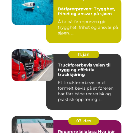
Båtførerprøven: Trygghet,
frihet og ansvar på sjøen
Å ta båtførerprøven gir
trygghet, frihet og ansvar på
sjøen. ...
11. jan
Truckførerbevis veien til
trygg og effektiv
truckkjøring
Et truckførerbevis er et
formelt bevis på at føreren
har fått både teoretisk og
praktisk opplæring i...
03. des
Reparere bilglass: Hva bør