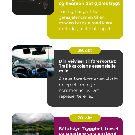
og hvordan det gjøres trygt
Tuning har gått fra
garasjefenomen til en
moden bransje med klare
metoder, måledata og d...
29. okt
Din veiviser til førerkortet:
Trafikkskolens essensielle
rolle
Å ta et førerkort er en viktig
milepæl i mange
nordmenns liv. Det
representerer e...
20. okt
Båtutstyr: Trygghet, trivsel
og smartere valg om bord