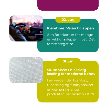
...
02. aug
Kjøretime: Veien til lappen
Å ta førerkort er for mange
en viktig milepæl i livet. Det
første steget m...
01. jun
Skumplast: En allsidig
løsning for moderne behov
I en verden der komfort,
tilpasning og funksjonalitet
er kjernen i mange
produkter, har skumplast f&...