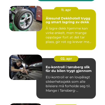
11. apr
Ålesund Dekkhotell trygg
og smart lagring av dekk
Å lagre dekk hjemme kan
virke enkelt, men mange
oppdager fort at det tar
plass, gir rot og krever me...
02. apr
Eu-kontroll i tønsberg slik
får du bilen trygt gjennom
EU-kontroll er en lovpålagt
sikkerhetssjekk som alle
bileiere må forholde seg til.
Mange i Tønsberg-...