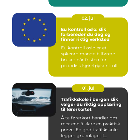
02. jul
Eu kontroll oslo: slik
forbereder du deg og
finner riktig verksted
Eu kontroll oslo er et
søkeord mange bilførere
bruker når fristen for
periodisk kjøretøykontroll
nær...
01. jul
Trafikkskole i bergen slik
velger du riktig opplæring
til førerkortet
Å ta førerkort handler om
mer enn å klare en praktisk
prøve. En god trafikkskole
legger grunnlaget f...