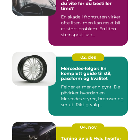
du vite før du bestiller
time?
En skade i frontruten virker
ofte liten, men kan raskt bli
et stort problem. En liten
steinsprut kan...
02. des
Mercedes-felger: En
komplett guide til stil,
passform og kvalitet
Felger er mer enn pynt. De
påvirker hvordan en
Mercedes styrer, bremser og
ser ut. Riktig valg...
04. nov
Tuning av bil: Hva, hvorfor