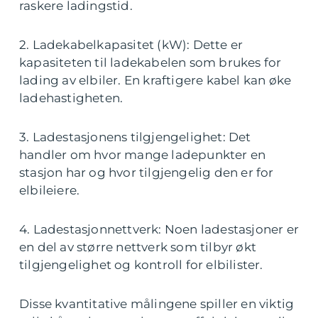
raskere ladingstid.
2. Ladekabelkapasitet (kW): Dette er
kapasiteten til ladekabelen som brukes for
lading av elbiler. En kraftigere kabel kan øke
ladehastigheten.
3. Ladestasjonens tilgjengelighet: Det
handler om hvor mange ladepunkter en
stasjon har og hvor tilgjengelig den er for
elbileiere.
4. Ladestasjonnettverk: Noen ladestasjoner er
en del av større nettverk som tilbyr økt
tilgjengelighet og kontroll for elbilister.
Disse kvantitative målingene spiller en viktig