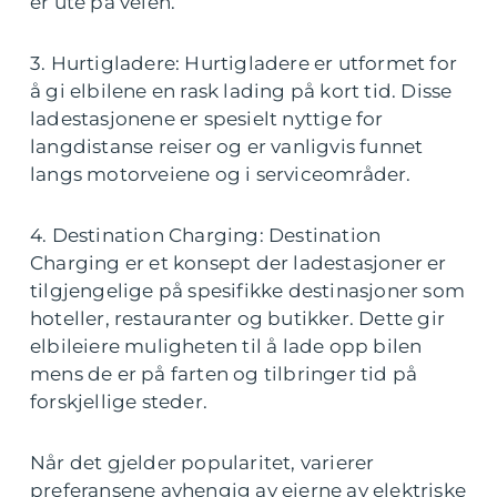
er ute på veien.
3. Hurtigladere: Hurtigladere er utformet for
å gi elbilene en rask lading på kort tid. Disse
ladestasjonene er spesielt nyttige for
langdistanse reiser og er vanligvis funnet
langs motorveiene og i serviceområder.
4. Destination Charging: Destination
Charging er et konsept der ladestasjoner er
tilgjengelige på spesifikke destinasjoner som
hoteller, restauranter og butikker. Dette gir
elbileiere muligheten til å lade opp bilen
mens de er på farten og tilbringer tid på
forskjellige steder.
Når det gjelder popularitet, varierer
preferansene avhengig av eierne av elektriske