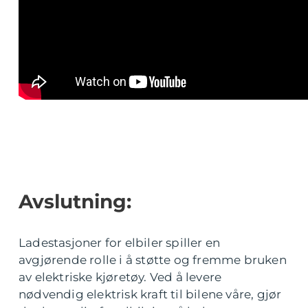
Avslutning:
Ladestasjoner for elbiler spiller en
avgjørende rolle i å støtte og fremme bruken
av elektriske kjøretøy. Ved å levere
nødvendig elektrisk kraft til bilene våre, gjør