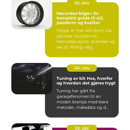
02. des
Mercedes-felger: En
komplett guide til stil,
passform og kvalitet
Felger er mer enn pynt. De
påvirker hvordan en
Mercedes styrer, bremser og
ser ut. Riktig valg...
04. nov
Tuning av bil: Hva, hvorfor
og hvordan det gjøres trygt
Tuning har gått fra
garasjefenomen til en
moden bransje med klare
metoder, måledata og d...
29. okt