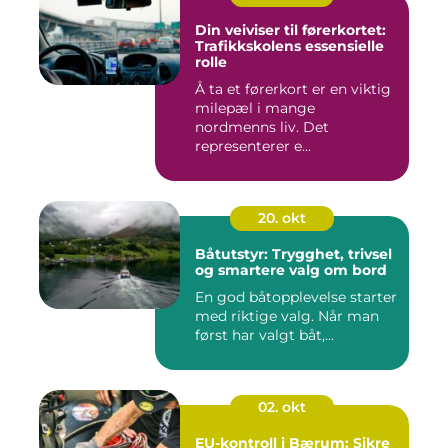
Din veiviser til førerkortet:
Trafikkskolens essensielle
rolle
Å ta et førerkort er en viktig
milepæl i mange
nordmenns liv. Det
representerer e...
20. okt
Båtutstyr: Trygghet, trivsel
og smartere valg om bord
En god båtopplevelse starter
med riktige valg. Når man
først har valgt båt,...
02. okt
EU-kontroll i Bærum: Sikre