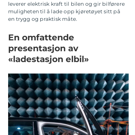
leverer elektrisk kraft til bilen og gir bilførere
muligheten til å lade opp kjøretøyet sitt på
en trygg og praktisk måte.
En omfattende
presentasjon av
«ladestasjon elbil»