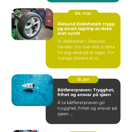
04. mar
Ålesund Dekkhotell: trygg
og smart lagring av dekk
året rundt
Et dekkhotell i Ålesund
handler om mer enn å sette
fra seg dekk på et lager. For
mange bileiere er d...
15. jan
Båtførerprøven: Trygghet,
frihet og ansvar på sjøen
Å ta båtførerprøven gir
trygghet, frihet og ansvar på
sjøen. ...