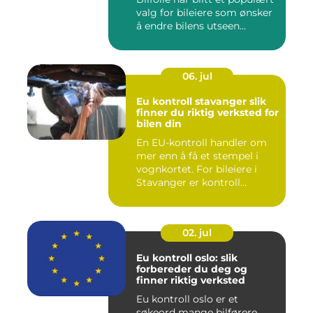
valg for bileiere som ønsker
å endre bilens utseen...
06. jul
Eu kontroll stavanger slik
finner du riktig verksted for
bilen din
En EU-kontroll handler om
mer enn å få et stempel i
vognkortet. For bileiere i
Stavanger er kontroll...
02. jul
Eu kontroll oslo: slik
forbereder du deg og
finner riktig verksted
Eu kontroll oslo er et
søkeord mange bilførere