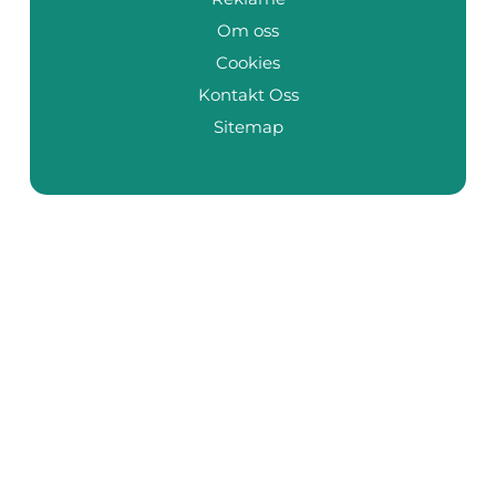
Om oss
Cookies
Kontakt Oss
Sitemap