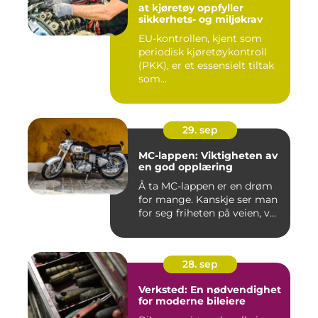
at kjøretøy oppfyller
sikkerhets- og miljøkrav
EU-kontrollen, kjent som
periodisk kjøretøykontroll
(PKK), er et essensielt tiltak
som...
29. sep
MC-lappen: Viktigheten av
en god opplæring
Å ta MC-lappen er en drøm
for mange. Kanskje ser man
for seg friheten på veien, v...
28. sep
Verksted: En nødvendighet
for moderne bileiere