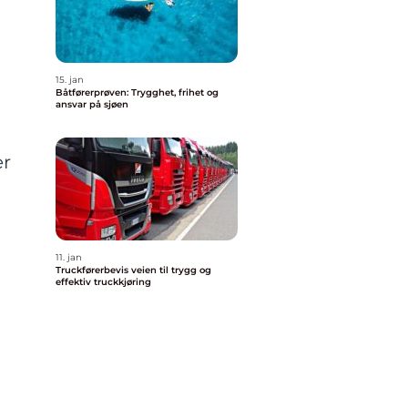
15. jan
Båtførerprøven: Trygghet, frihet og
ansvar på sjøen
er
11. jan
Truckførerbevis veien til trygg og
effektiv truckkjøring