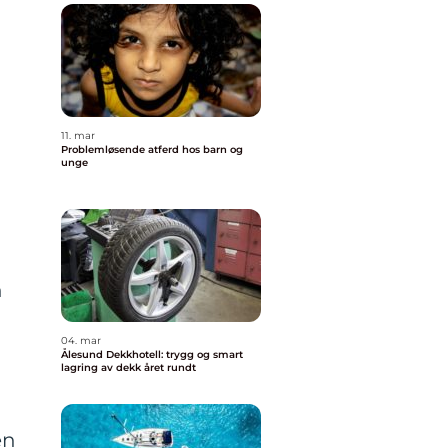
11. mar
Problemløsende atferd hos barn og
unge
n
04. mar
Ålesund Dekkhotell: trygg og smart
lagring av dekk året rundt
en