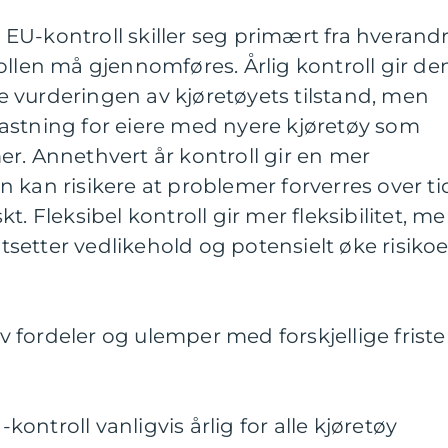
or EU-kontroll skiller seg primært fra hverand
ollen må gjennomføres. Årlig kontroll gir de
 vurderingen av kjøretøyets tilstand, men
astning for eiere med nyere kjøretøy som
r. Annethvert år kontroll gir en mer
 kan risikere at problemer forverres over ti
t. Fleksibel kontroll gir mer fleksibilitet, m
 utsetter vedlikehold og potensielt øke risiko
fordeler og ulemper med forskjellige friste
-kontroll vanligvis årlig for alle kjøretøy