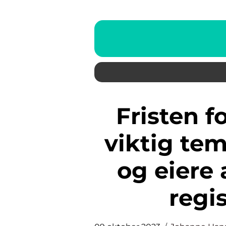
Fristen for EU-kontroll er et
viktig tem
og eiere 
regi