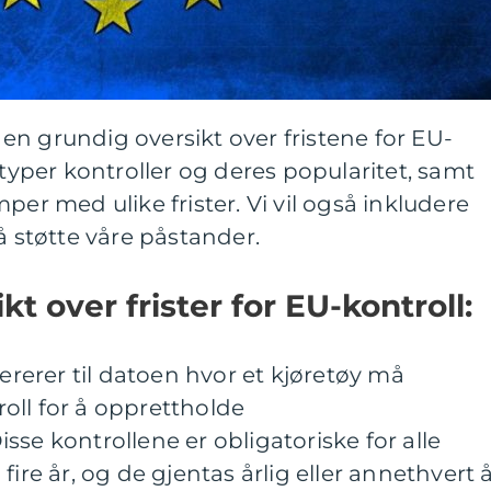
i en grundig oversikt over fristene for EU-
 typer kontroller og deres popularitet, samt
per med ulike frister. Vi vil også inkludere
å støtte våre påstander.
t over frister for EU-kontroll:
fererer til datoen hvor et kjøretøy må
oll for å opprettholde
sse kontrollene er obligatoriske for alle
ire år, og de gjentas årlig eller annethvert å