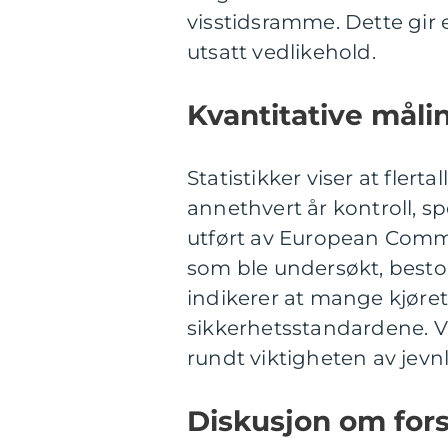
visstidsramme. Dette gir e
utsatt vedlikehold.
Kvantitative målin
Statistikker viser at flert
annethvert år kontroll, sp
utført av European Commi
som ble undersøkt, besto 
indikerer at mange kjøret
sikkerhetsstandardene. Vi
rundt viktigheten av jevnl
Diskusjon om forsk