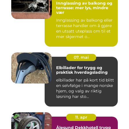
Innglassing av balkong og
terrasse: mer lys, mindre
vær
Innglassing av balkong eller
terrasse handler om å gjøre
en utsatt uteplass om til et
mer skjermet o...
07. mai
Elbillader for trygg og
praktisk hverdagslading
elbillader har på kort tid blitt
en selvfølge i mange norske
hjem, og valg av riktig
løsning har sto...
11. apr
Ålesund Dekkhotell trygg