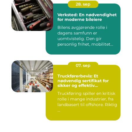
28. sep
Verksted: En nødvendighet
for moderne bileiere
Bilens avgjørende rolle i
dagens samfunn er
uomtvistelig. Den gir
personlig frihet, mobilitet...
07. sep
Truckførerbevis: Et
nødvendig sertifikat for
sikker og effektiv
truckkjøring
Truckføring spiller en kritisk
rolle i mange industrier, fra
landbasert til offshore. Riktig
...