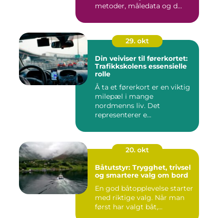
metoder, måledata og d...
29. okt
Din veiviser til førerkortet:
Trafikkskolens essensielle
rolle
Å ta et førerkort er en viktig
milepæl i mange
nordmenns liv. Det
representerer e...
20. okt
Båtutstyr: Trygghet, trivsel
og smartere valg om bord
En god båtopplevelse starter
med riktige valg. Når man
først har valgt båt,...