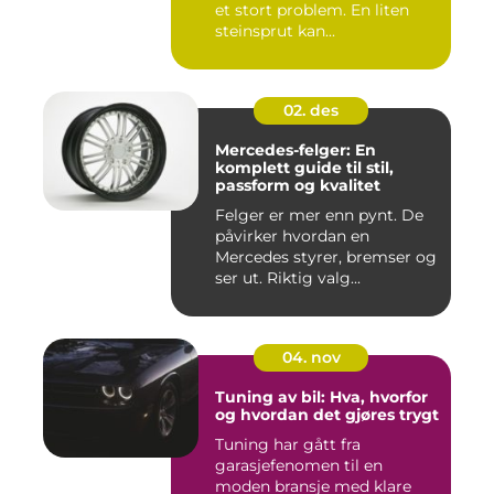
et stort problem. En liten
steinsprut kan...
02. des
Mercedes-felger: En
komplett guide til stil,
passform og kvalitet
Felger er mer enn pynt. De
påvirker hvordan en
Mercedes styrer, bremser og
ser ut. Riktig valg...
04. nov
Tuning av bil: Hva, hvorfor
og hvordan det gjøres trygt
Tuning har gått fra
garasjefenomen til en
moden bransje med klare