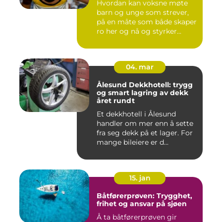
Hvordan kan voksne møte
barn og unge som strever,
på en måte som både skaper
ro her og nå og styrker...
04. mar
Ålesund Dekkhotell: trygg
og smart lagring av dekk
året rundt
Et dekkhotell i Ålesund
handler om mer enn å sette
fra seg dekk på et lager. For
mange bileiere er d...
15. jan
Båtførerprøven: Trygghet,
frihet og ansvar på sjøen
Å ta båtførerprøven gir