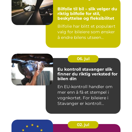
Bilfolie til bil – slik velger du
riktig bilfolie for stil,
beskyttelse og fleksibilitet
Bilfolie har blitt et populært
valg for bileiere som ønsker
å endre bilens utseen...
06. jul
Eu kontroll stavanger slik
finner du riktig verksted for
bilen din
En EU-kontroll handler om
mer enn å få et stempel i
vognkortet. For bileiere i
Stavanger er kontroll...
02. jul