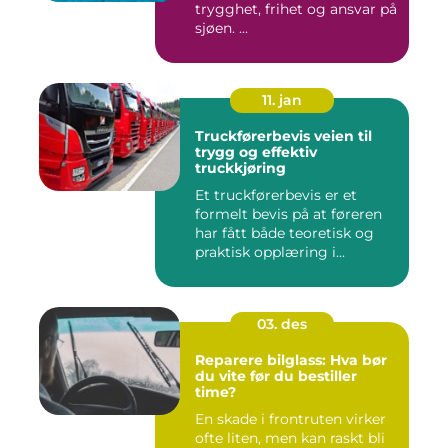
trygghet, frihet og ansvar på
sjøen. ...
11. jan
Truckførerbevis veien til
trygg og effektiv
truckkjøring
Et truckførerbevis er et
formelt bevis på at føreren
har fått både teoretisk og
praktisk opplæring i...
03. des
Reparere bilglass: Hva bør
du vite før du bestiller
time?
En skade i frontruten virker
ofte liten, men kan raskt bli