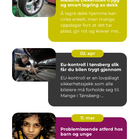
og smart lagring av dekk
Å lagre dekk hjemme kan
virke enkelt, men mange
oppdager fort at det tar
plass, gir rot og krever me...
02. apr
Eu-kontroll i tønsberg slik
får du bilen trygt gjennom
EU-kontroll er en lovpålagt
sikkerhetssjekk som alle
bileiere må forholde seg til.
Mange i Tønsberg-...
11. mar
Problemløsende atferd hos
barn og unge