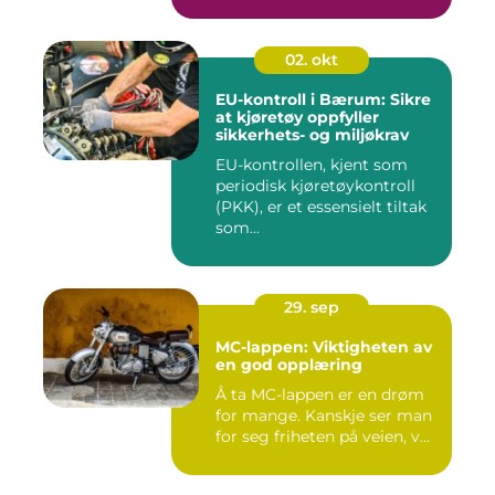
02. okt
EU-kontroll i Bærum: Sikre
at kjøretøy oppfyller
sikkerhets- og miljøkrav
EU-kontrollen, kjent som
periodisk kjøretøykontroll
(PKK), er et essensielt tiltak
som...
29. sep
MC-lappen: Viktigheten av
en god opplæring
Å ta MC-lappen er en drøm
for mange. Kanskje ser man
for seg friheten på veien, v...