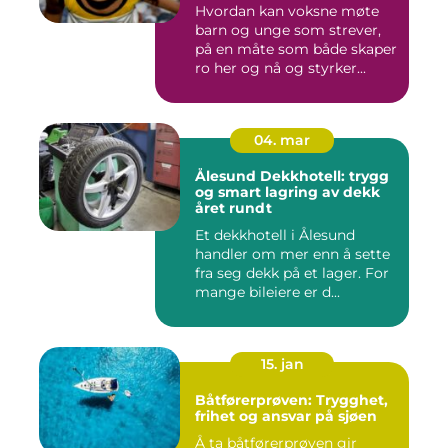
Hvordan kan voksne møte
barn og unge som strever,
på en måte som både skaper
ro her og nå og styrker...
04. mar
Ålesund Dekkhotell: trygg
og smart lagring av dekk
året rundt
Et dekkhotell i Ålesund
handler om mer enn å sette
fra seg dekk på et lager. For
mange bileiere er d...
15. jan
Båtførerprøven: Trygghet,
frihet og ansvar på sjøen
Å ta båtførerprøven gir