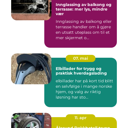
Innglassing av balkong og
terrasse: mer lys, mindre
vær
Innglassing av balkong eller
terrasse handler om å gjøre
en utsatt uteplass om til et
mer skjermet o...
07. mai
Elbillader for trygg og
praktisk hverdagslading
elbillader har på kort tid blitt
en selvfølge i mange norske
hjem, og valg av riktig
løsning har sto...
11. apr
Ålesund Dekkhotell trygg