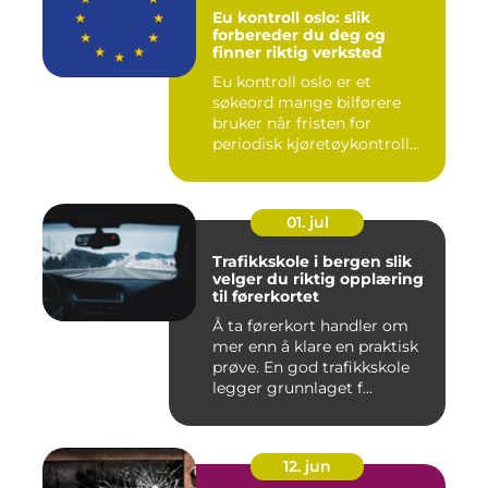
Eu kontroll oslo: slik
forbereder du deg og
finner riktig verksted
Eu kontroll oslo er et
søkeord mange bilførere
bruker når fristen for
periodisk kjøretøykontroll
nær...
01. jul
Trafikkskole i bergen slik
velger du riktig opplæring
til førerkortet
Å ta førerkort handler om
mer enn å klare en praktisk
prøve. En god trafikkskole
legger grunnlaget f...
12. jun