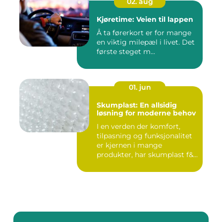
02. aug
Kjøretime: Veien til lappen
Å ta førerkort er for mange
en viktig milepæl i livet. Det
første steget m...
01. jun
Skumplast: En allsidig
løsning for moderne behov
I en verden der komfort,
tilpasning og funksjonalitet
er kjernen i mange
produkter, har skumplast f&...