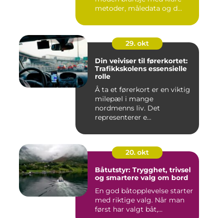
metoder, måledata og d...
29. okt
Din veiviser til førerkortet:
Trafikkskolens essensielle
rolle
Å ta et førerkort er en viktig
milepæl i mange
nordmenns liv. Det
representerer e...
20. okt
Båtutstyr: Trygghet, trivsel
og smartere valg om bord
En god båtopplevelse starter
med riktige valg. Når man
først har valgt båt,...