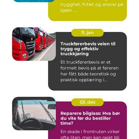
trygghet, frihet og ansvar på
sjøen. ...
11. jan
Truckførerbevis veien til
trygg og effektiv
truckkjøring
Et truckførerbevis er et
formelt bevis på at føreren
har fått både teoretisk og
praktisk opplæring i...
03. des
Reparere bilglass: Hva bør
du vite før du bestiller
time?
En skade i frontruten virker
ofte liten, men kan raskt bli