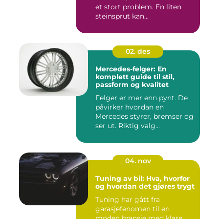
et stort problem. En liten
steinsprut kan...
02. des
Mercedes-felger: En
komplett guide til stil,
passform og kvalitet
Felger er mer enn pynt. De
påvirker hvordan en
Mercedes styrer, bremser og
ser ut. Riktig valg...
04. nov
Tuning av bil: Hva, hvorfor
og hvordan det gjøres trygt
Tuning har gått fra
garasjefenomen til en
moden bransje med klare