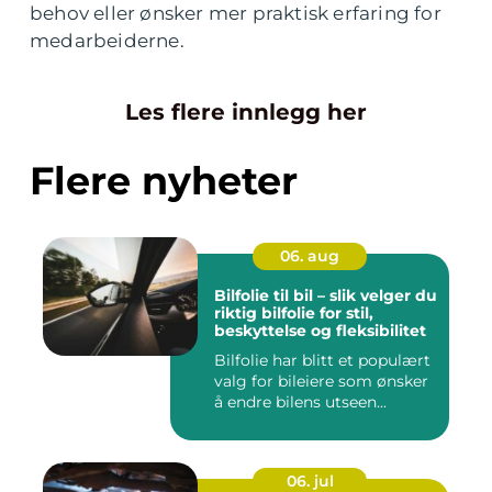
behov eller ønsker mer praktisk erfaring for
medarbeiderne.
Les flere innlegg her
Flere nyheter
06. aug
Bilfolie til bil – slik velger du
riktig bilfolie for stil,
beskyttelse og fleksibilitet
Bilfolie har blitt et populært
valg for bileiere som ønsker
å endre bilens utseen...
06. jul