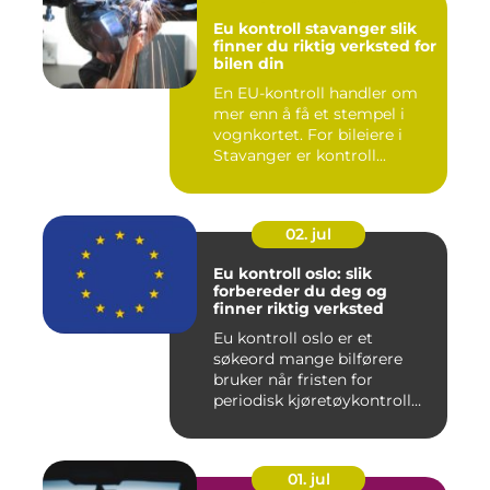
Eu kontroll stavanger slik
finner du riktig verksted for
bilen din
En EU-kontroll handler om
mer enn å få et stempel i
vognkortet. For bileiere i
Stavanger er kontroll...
02. jul
Eu kontroll oslo: slik
forbereder du deg og
finner riktig verksted
Eu kontroll oslo er et
søkeord mange bilførere
bruker når fristen for
periodisk kjøretøykontroll
nær...
01. jul