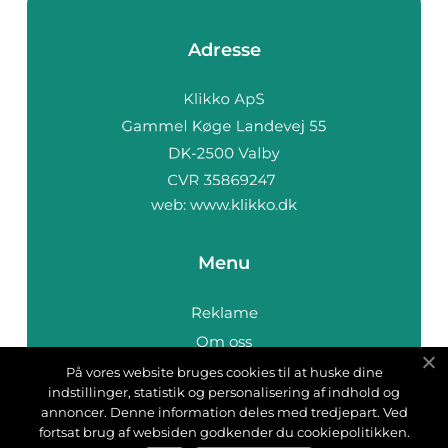
Adresse
web:
www.klikko.dk
Menu
Reklame
Om oss
Cookies
På vores website bruges cookies til at huske dine
indstillinger, statistik og personalisering af indhold og
Kontakt Oss
annoncer. Denne information deles med tredjepart. Ved
Sitemap
fortsat brug af websiden godkender du cookiepolitikken.