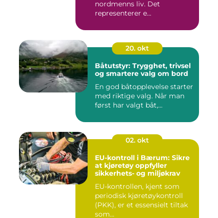
nordmenns liv. Det
representerer e...
20. okt
Båtutstyr: Trygghet, trivsel
og smartere valg om bord
En god båtopplevelse starter
med riktige valg. Når man
først har valgt båt,...
02. okt
EU-kontroll i Bærum: Sikre
at kjøretøy oppfyller
sikkerhets- og miljøkrav
EU-kontrollen, kjent som
periodisk kjøretøykontroll
(PKK), er et essensielt tiltak
som...