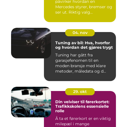
påvirker hvordan en
Mercedes styrer, bremser og
ser ut. Riktig valg...
04. nov
Tuning av bil: Hva, hvorfor
og hvordan det gjøres trygt
Tuning har gått fra
garasjefenomen til en
moden bransje med klare
metoder, måledata og d...
29. okt
Din veiviser til førerkortet:
Trafikkskolens essensielle
rolle
Å ta et førerkort er en viktig
milepæl i mange