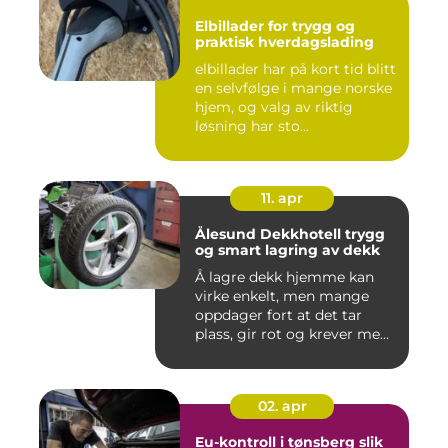
Elbillader for trygg og
praktisk hverdagslading
elbillader har på kort tid blitt
en selvfølge i mange norske
hjem, og valg av riktig
løsning har sto...
11. apr
Ålesund Dekkhotell trygg
og smart lagring av dekk
Å lagre dekk hjemme kan
virke enkelt, men mange
oppdager fort at det tar
plass, gir rot og krever me...
02. apr
Eu-kontroll i tønsberg slik