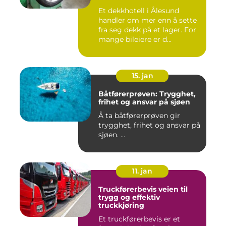
Et dekkhotell i Ålesund
handler om mer enn å sette
fra seg dekk på et lager. For
mange bileiere er d...
15. jan
Båtførerprøven: Trygghet,
frihet og ansvar på sjøen
Å ta båtførerprøven gir
trygghet, frihet og ansvar på
sjøen. ...
11. jan
Truckførerbevis veien til
trygg og effektiv
truckkjøring
Et truckførerbevis er et