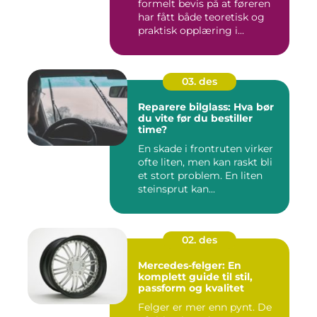
formelt bevis på at føreren
har fått både teoretisk og
praktisk opplæring i...
03. des
Reparere bilglass: Hva bør
du vite før du bestiller
time?
En skade i frontruten virker
ofte liten, men kan raskt bli
et stort problem. En liten
steinsprut kan...
02. des
Mercedes-felger: En
komplett guide til stil,
passform og kvalitet
Felger er mer enn pynt. De