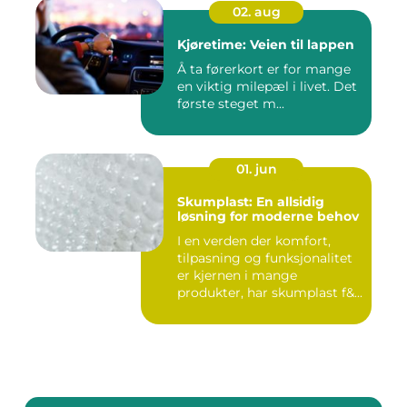
02. aug
Kjøretime: Veien til lappen
Å ta førerkort er for mange
en viktig milepæl i livet. Det
første steget m...
01. jun
Skumplast: En allsidig
løsning for moderne behov
I en verden der komfort,
tilpasning og funksjonalitet
er kjernen i mange
produkter, har skumplast f&...