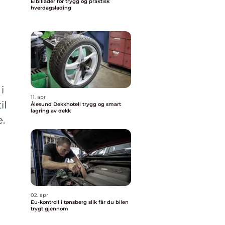
Elbillader for trygg og praktisk
hverdagslading
i
11. apr
il
Ålesund Dekkhotell trygg og smart
lagring av dekk
.
02. apr
Eu-kontroll i tønsberg slik får du bilen
trygt gjennom
.