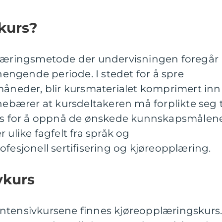
vkurs?
læringsmetode der undervisningen foregår
ngende periode. I stedet for å spre
måneder, blir kursmaterialet komprimert inn 
nebærer at kursdeltakeren må forplikte seg t
ats for å oppnå de ønskede kunnskapsmålene
 ulike fagfelt fra språk og
ofesjonell sertifisering og kjøreopplæring.
vkurs
ntensivkursene finnes kjøreopplæringskurs