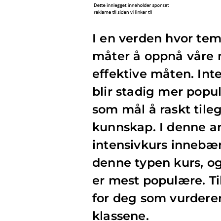
I en verden hvor temp
måter å oppnå våre 
effektive måten. Int
blir stadig mer popu
som mål å raskt tile
kunnskap. I denne art
intensivkurs innebæ
denne typen kurs, og
er mest populære. Til
for deg som vurderer 
klassene.