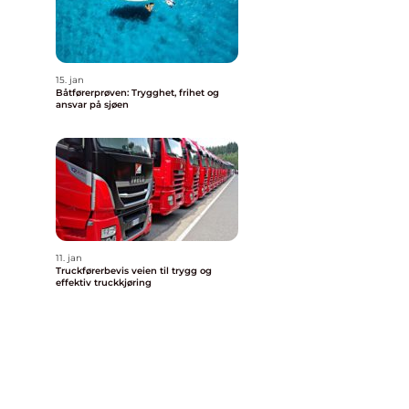
15. jan
Båtførerprøven: Trygghet, frihet og
ansvar på sjøen
11. jan
n
Truckførerbevis veien til trygg og
effektiv truckkjøring