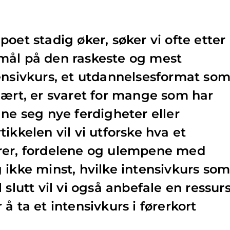
oet stadig øker, søker vi ofte etter
mål på den raskeste og mest
ensivkurs, et utdannelsesformat so
lært, er svaret for mange som har
gne seg nye ferdigheter eller
ikkelen vil vi utforske hva et
rer, fordelene og ulempene med
 ikke minst, hvilke intensivkurs so
 slutt vil vi også anbefale en ressur
å ta et intensivkurs i førerkort