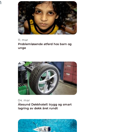
n
11. mar
Problemløsende atferd hos barn og
unge
04. mar
Ålesund Dekkhotell: trygg og smart
lagring av dekk året rundt