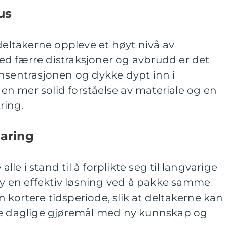
us
 deltakerne oppleve et høyt nivå av
d færre distraksjoner og avbrudd er det
onsentrasjonen og dykke dypt inn i
e en mer solid forståelse av materiale og en
ring.
paring
alle i stand til å forplikte seg til langvarige
lby en effektiv løsning ved å pakke samme
kortere tidsperiode, slik at deltakerne kan
ne daglige gjøremål med ny kunnskap og