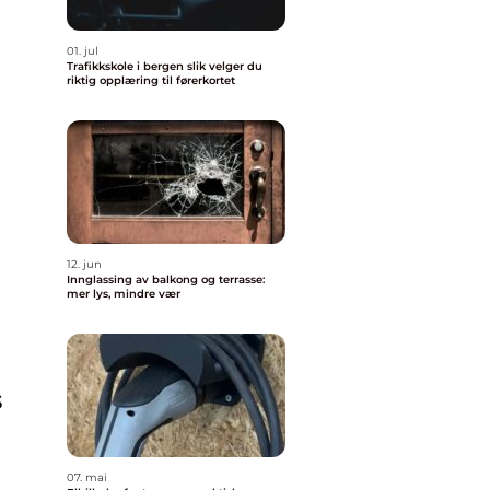
01. jul
Trafikkskole i bergen slik velger du
riktig opplæring til førerkortet
m
12. jun
Innglassing av balkong og terrasse:
mer lys, mindre vær
m
s
07. mai