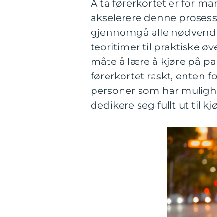
Å ta førerkortet er for m
akselerere denne prosess
gjennomgå alle nødvendi
teoritimer til praktiske øv
måte å lære å kjøre på pa
førerkortet raskt, enten fo
personer som har mulighet
dedikere seg fullt ut til 