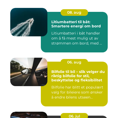
08. aug
Litiumbatteri til båt:
Smartere energi om bord
Litiumbatteri i båt handler
om å få mest mulig ut av
strømmen om bord, med ...
06. aug
Bilfolie til bil – slik velger du
riktig bilfolie for stil,
beskyttelse og fleksibilitet
Bilfolie har blitt et populært
valg for bileiere som ønsker
å endre bilens utseen...
06. jul