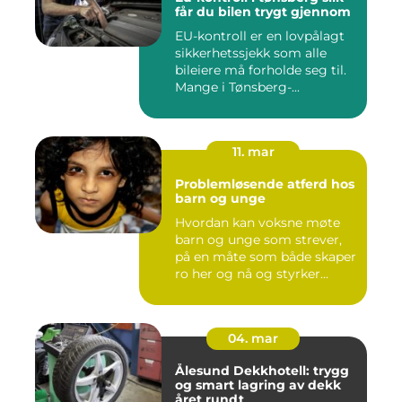
får du bilen trygt gjennom
EU-kontroll er en lovpålagt
sikkerhetssjekk som alle
bileiere må forholde seg til.
Mange i Tønsberg-...
11. mar
Problemløsende atferd hos
barn og unge
Hvordan kan voksne møte
barn og unge som strever,
på en måte som både skaper
ro her og nå og styrker...
04. mar
Ålesund Dekkhotell: trygg
og smart lagring av dekk
året rundt