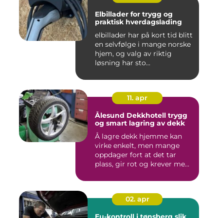
Elbillader for trygg og
praktisk hverdagslading
elbillader har på kort tid blitt
en selvfølge i mange norske
hjem, og valg av riktig
løsning har sto...
11. apr
Ålesund Dekkhotell trygg
og smart lagring av dekk
Å lagre dekk hjemme kan
virke enkelt, men mange
oppdager fort at det tar
plass, gir rot og krever me...
02. apr
Eu-kontroll i tønsberg slik