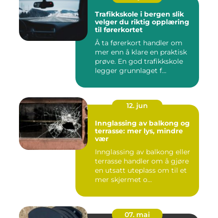
Trafikkskole i bergen slik
velger du riktig opplæring
til førerkortet
Å ta førerkort handler om
mer enn å klare en praktisk
prøve. En god trafikkskole
legger grunnlaget f...
12. jun
Innglassing av balkong og
terrasse: mer lys, mindre
vær
Innglassing av balkong eller
terrasse handler om å gjøre
en utsatt uteplass om til et
mer skjermet o...
07. mai