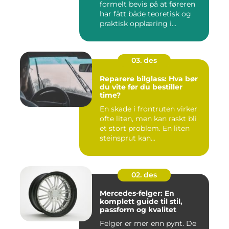
formelt bevis på at føreren
har fått både teoretisk og
praktisk opplæring i...
03. des
Reparere bilglass: Hva bør
du vite før du bestiller
time?
En skade i frontruten virker
ofte liten, men kan raskt bli
et stort problem. En liten
steinsprut kan...
02. des
Mercedes-felger: En
komplett guide til stil,
passform og kvalitet
Felger er mer enn pynt. De