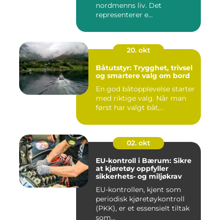
nordmenns liv. Det
representerer e...
20. okt
Båtutstyr: Trygghet, trivsel
og smartere valg om bord
En god båtopplevelse starter
med riktige valg. Når man
først har valgt båt,...
02. okt
EU-kontroll i Bærum: Sikre
at kjøretøy oppfyller
sikkerhets- og miljøkrav
EU-kontrollen, kjent som
periodisk kjøretøykontroll
(PKK), er et essensielt tiltak
som...