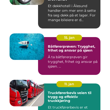
Et dekkhotell i Ålesund
handler om mer enn å sette
fra seg dekk på et lager. For
mange bileiere er d...
15. jan
Båtførerprøven: Trygghet,
frihet og ansvar på sjøen
Å ta båtførerprøven gir
trygghet, frihet og ansvar på
sjøen. ...
11. jan
Truckførerbevis veien til
trygg og effektiv
truckkjøring
Et truckførerbevis er et