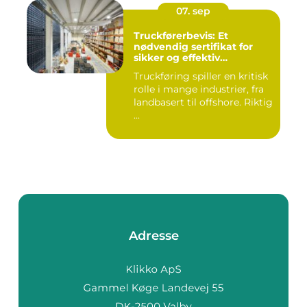
07. sep
Truckførerbevis: Et
nødvendig sertifikat for
sikker og effektiv
truckkjøring
Truckføring spiller en kritisk
rolle i mange industrier, fra
landbasert til offshore. Riktig
...
Adresse