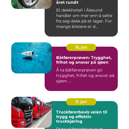
året rundt
Et dekkhotell i Ålesund
handler om mer enn å sette
fra seg dekk på et lager. For
mange bileiere er d...
15. jan
Båtførerprøven: Trygghet,
frihet og ansvar på sjøen
Å ta båtførerprøven gir
trygghet, frihet og ansvar på
sjøen. ...
11. jan
Truckførerbevis veien til
trygg og effektiv
truckkjøring