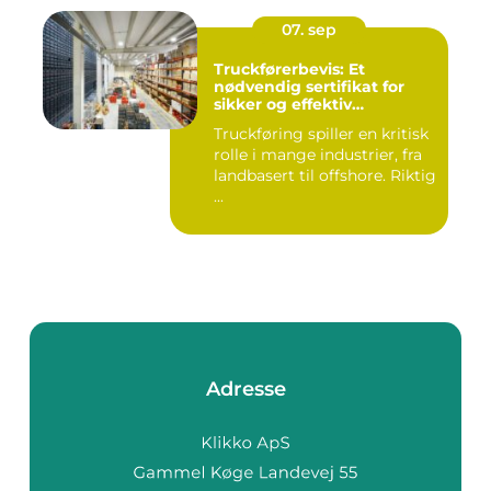
07. sep
Truckførerbevis: Et
nødvendig sertifikat for
sikker og effektiv
truckkjøring
Truckføring spiller en kritisk
rolle i mange industrier, fra
landbasert til offshore. Riktig
...
Adresse