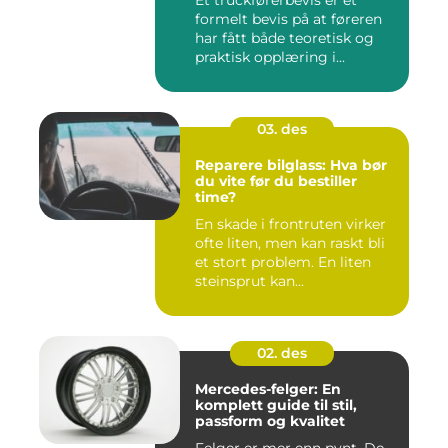
Et truckførerbevis er et
formelt bevis på at føreren
har fått både teoretisk og
praktisk opplæring i...
03. des
Reparere bilglass: Hva bør
du vite før du bestiller
time?
En skade i frontruten virker
ofte liten, men kan raskt bli
et stort problem. En liten
steinsprut kan...
02. des
Mercedes-felger: En
komplett guide til stil,
passform og kvalitet