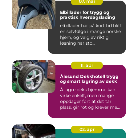
07. mai
Elbillader for trygg og
praktisk hverdagslading
elbillader har på kort tid blitt
en selvfølge i mange norske
hjem, og valg av riktig
løsning har sto...
11. apr
Ålesund Dekkhotell trygg
og smart lagring av dekk
Å lagre dekk hjemme kan
virke enkelt, men mange
oppdager fort at det tar
plass, gir rot og krever me...
02. apr