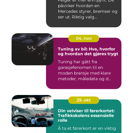
Felger er mer enn pynt. De
påvirker hvordan en
Mercedes styrer, bremser og
ser ut. Riktig valg...
04. nov
Tuning av bil: Hva, hvorfor
og hvordan det gjøres trygt
Tuning har gått fra
garasjefenomen til en
moden bransje med klare
metoder, måledata og d...
29. okt
Din veiviser til førerkortet:
Trafikkskolens essensielle
rolle
Å ta et førerkort er en viktig