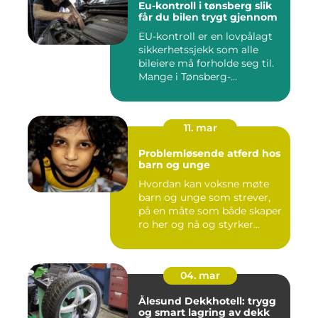
Eu-kontroll i tønsberg slik
får du bilen trygt gjennom
EU-kontroll er en lovpålagt
sikkerhetssjekk som alle
bileiere må forholde seg til.
Mange i Tønsberg-...
11. mar
Problemløsende atferd hos
barn og unge
Hvordan kan voksne møte
barn og unge som strever,
på en måte som både skaper
ro her og nå og styrker...
04. mar
Ålesund Dekkhotell: trygg
og smart lagring av dekk