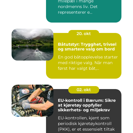
milepæl i mange
nordmenns liv. Det
representerer e...
20. okt
Båtutstyr: Trygghet, trivsel
og smartere valg om bord
En god båtopplevelse starter
med riktige valg. Når man
først har valgt båt,...
02. okt
EU-kontroll i Bærum: Sikre
at kjøretøy oppfyller
sikkerhets- og miljøkrav
EU-kontrollen, kjent som
periodisk kjøretøykontroll
(PKK), er et essensielt tiltak