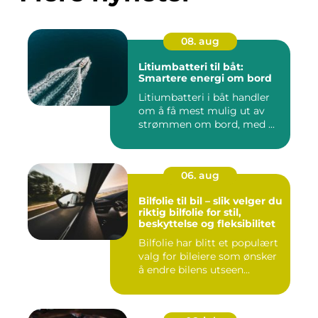
08. aug
Litiumbatteri til båt:
Smartere energi om bord
Litiumbatteri i båt handler
om å få mest mulig ut av
strømmen om bord, med ...
06. aug
Bilfolie til bil – slik velger du
riktig bilfolie for stil,
beskyttelse og fleksibilitet
Bilfolie har blitt et populært
valg for bileiere som ønsker
å endre bilens utseen...