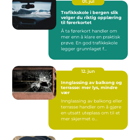
01. jul
Trafikkskole i bergen slik
velger du riktig opplæring
til førerkortet
Å ta førerkort handler om
mer enn å klare en praktisk
prøve. En god trafikkskole
legger grunnlaget f...
12. jun
Innglassing av balkong og
terrasse: mer lys, mindre
vær
Innglassing av balkong eller
terrasse handler om å gjøre
en utsatt uteplass om til et
mer skjermet o...