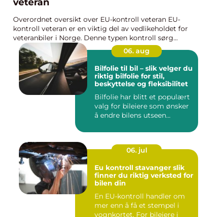
veteran
Overordnet oversikt over EU-kontroll veteran EU-
kontroll veteran er en viktig del av vedlikeholdet for
veteranbiler i Norge. Denne typen kontroll sørg...
06. aug
Bilfolie til bil – slik velger du
riktig bilfolie for stil,
beskyttelse og fleksibilitet
Bilfolie har blitt et populært
valg for bileiere som ønsker
å endre bilens utseen...
06. jul
Eu kontroll stavanger slik
finner du riktig verksted for
bilen din
En EU-kontroll handler om
mer enn å få et stempel i
vognkortet. For bileiere i