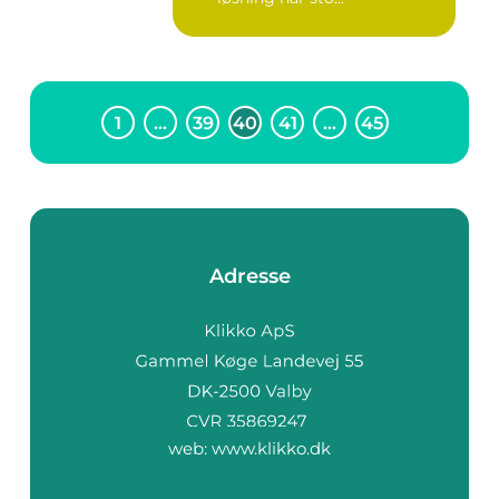
1
…
39
40
41
…
45
Adresse
web:
www.klikko.dk