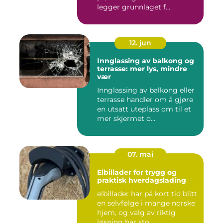
legger grunnlaget f...
12. jun
Innglassing av balkong og
terrasse: mer lys, mindre
vær
Innglassing av balkong eller
terrasse handler om å gjøre
en utsatt uteplass om til et
mer skjermet o...
07. mai
Elbillader for trygg og
praktisk hverdagslading
elbillader har på kort tid blitt
en selvfølge i mange norske
hjem, og valg av riktig
løsning har sto...