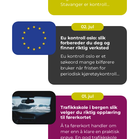
Stavanger er kontroll...
02. jul
Eu kontroll oslo: slik
forbereder du deg og
finner riktig verksted
Eu kontroll oslo er et
søkeord mange bilførere
bruker når fristen for
periodisk kjøretøykontroll
nær...
01. jul
Trafikkskole i bergen slik
velger du riktig opplæring
til førerkortet
Å ta førerkort handler om
mer enn å klare en praktisk
prøve. En god trafikkskole