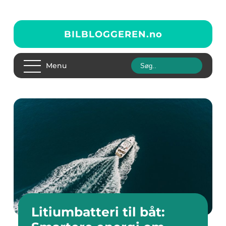
BILBLOGGEREN.
no
Menu
Litiumbatteri til båt: